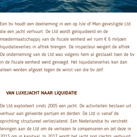
Een bv houdt een deelneming in een op Isle of Man gevestigde Ltd
die een jacht verhuurt. De Ltd wordt geliquideerd en de
moedermaatschappij van de fiscale eenheid wil ruim € 6 miljoen
liquidatieverlies in aftrek brengen. De inspecteur weigert de aftrek.
De onderneming van de Ltd was volgens hem al gestaakt toen de bv
in de fiscale eenheid werd gevoegd. Het liquidatieverlies kan dan
alleen worden afgezet tegen de winst van die bv zelf.
VAN LUXEJACHT NAAR LIQUIDATIE
De Ltd exploiteert sinds 2005 een jacht. De activiteiten bestaan uit
verhuur aan gelieerde partijen en derden. De Ltd is vanaf de
oprichting structureel verlieslatend. Een Nederlandse bv verstrekt
leningen aan de Ltd om de verliezen te compenseren en zet deze in
2013 om in kapitaal. In 2017 wordt het jacht nog slechts verhuurd