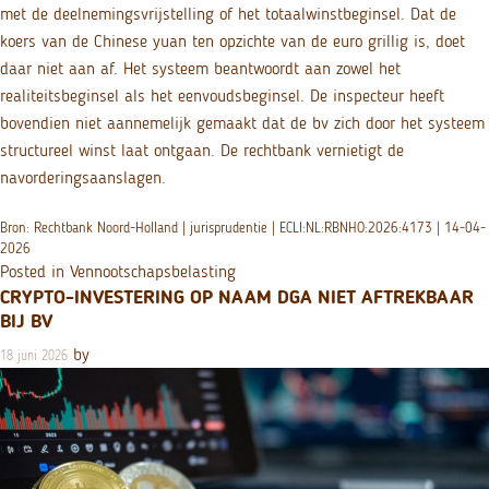
met de deelnemingsvrijstelling of het totaalwinstbeginsel. Dat de
koers van de Chinese yuan ten opzichte van de euro grillig is, doet
daar niet aan af. Het systeem beantwoordt aan zowel het
realiteitsbeginsel als het eenvoudsbeginsel. De inspecteur heeft
bovendien niet aannemelijk gemaakt dat de bv zich door het systeem
structureel winst laat ontgaan. De rechtbank vernietigt de
navorderingsaanslagen.
Bron: Rechtbank Noord-Holland | jurisprudentie | ECLI:NL:RBNHO:2026:4173 | 14-04-
2026
Posted in
Vennootschapsbelasting
CRYPTO-INVESTERING OP NAAM DGA NIET AFTREKBAAR
BIJ BV
by
18 juni 2026