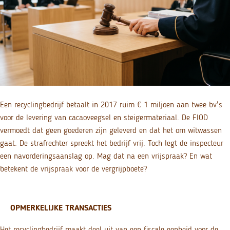
Een recyclingbedrijf betaalt in 2017 ruim € 1 miljoen aan twee bv's
voor de levering van cacaoveegsel en steigermateriaal. De FIOD
vermoedt dat geen goederen zijn geleverd en dat het om witwassen
gaat. De strafrechter spreekt het bedrijf vrij. Toch legt de inspecteur
een navorderingsaanslag op. Mag dat na een vrijspraak? En wat
betekent de vrijspraak voor de vergrijpboete?
OPMERKELIJKE TRANSACTIES
Het recyclingbedrijf maakt deel uit van een fiscale eenheid voor de